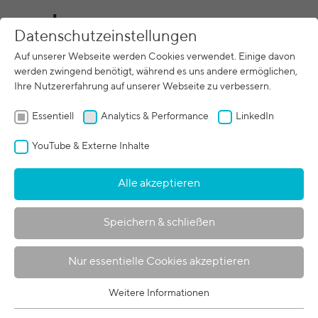
DE
Datenschutzeinstellungen
Auf unserer Webseite werden Cookies verwendet. Einige davon
Suche
werden zwingend benötigt, während es uns andere ermöglichen,
Ihre Nutzererfahrung auf unserer Webseite zu verbessern.
Essentiell
Analytics & Performance
LinkedIn
YouTube & Externe Inhalte
Alle akzeptieren
230 results:
Speichern & schließen
121.
Mikrobohren: Elektronenstrahl ermöglicht bis
zu 3.000 Öffnungen pro Sekunde
Nur essentielle Cookies akzeptieren
Mikrobohren: Elektronenstrahl
Weitere Informationen
ermöglicht bis zu.000
Essentiell