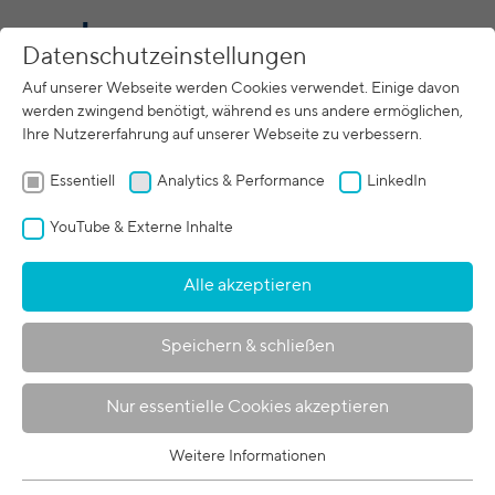
DE
Datenschutzeinstellungen
Kontaktieren Sie uns
Auf unserer Webseite werden Cookies verwendet. Einige davon
werden zwingend benötigt, während es uns andere ermöglichen,
Ihre Nutzererfahrung auf unserer Webseite zu verbessern.
Betreff
*
Essentiell
pro beam Stollberg
Analytics & Performance
LinkedIn
YouTube & Externe Inhalte
Firma
*
Alle akzeptieren
Anrede
*
Speichern & schließen
Frau
Nur essentielle Cookies akzeptieren
Vorname
*
Weitere Informationen
Essentiell