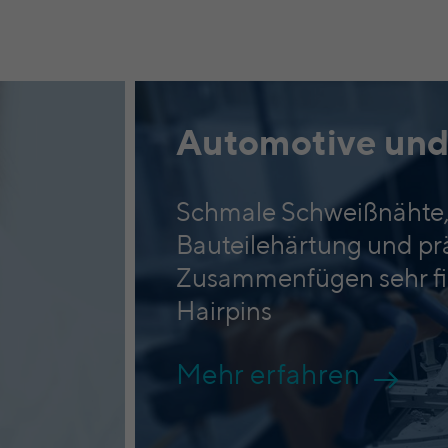
Automotive und
Schmale Schweißnähte,
Bauteilehärtung und pr
Zusammenfügen sehr fil
Hairpins
Mehr erfahren