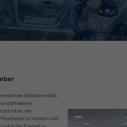
Mit Hilfe des LinkedIn Insight Tags erhalten wir
Informationen über die Besucher unserer
Website. Ist ein Websitebesucher bei LinkedIn
registriert, können wir u. a. die beruflichen
Eckdaten (z. B. Karrierestufe,
Unternehmensgröße, Land, Standort, Branche
und Berufsbezeichnung) unserer
Zweck
Websitebesucher analysieren und so unsere Seite
besser auf die jeweiligen Zielgruppen ausrichten.
LinkedIn Insight Tag bietet außerdem eine
Retargeting-Funktion an, mit deren Hilfe wir den
Besuchern unserer Website zielgerichtete
geber
Werbung außerhalb der Website anzeigen lassen
können, wobei laut LinkedIn keine Identifikation
des Werbeadressaten stattfindet.
n modernes Arbeitsumfeld,
und attraktive
LinkedIn Personalisierte Werbung:
uch ist es, die
Name
UserMatchHistory, lms_ads, li_sugr, _guid, brwsr,
Mitarbeiter zu fördern und
ABSELB, IRLD, l_page
und in der Freizeit zu