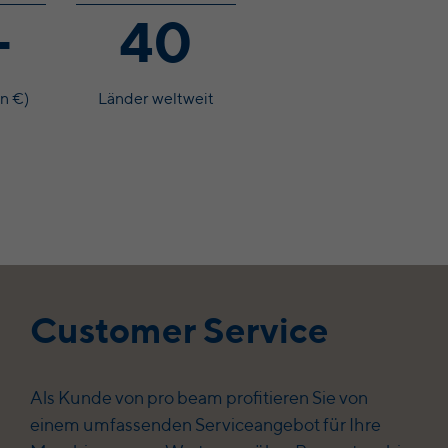
+
40
n €)
Länder weltweit
Customer Service
Als Kunde von pro beam profitieren Sie von
einem umfassenden Serviceangebot für Ihre