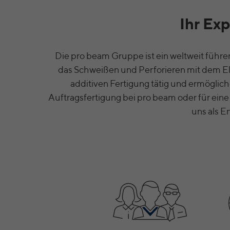
Ihr Ex
Die pro beam Gruppe ist ein weltweit führ
das Schweißen und Perforieren mit dem El
additiven Fertigung tätig und ermöglic
Auftragsfertigung bei pro beam oder für ein
uns als E