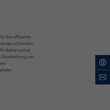
ür das effiziente
n anspruchsvollen
% digital und ist
le Bearbeitung von
iner
itativ