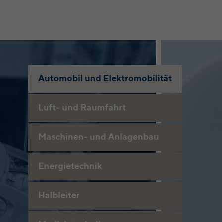
Automobil und Elektromobilität
Luft- und Raumfahrt
Maschinen- und Anlagenbau
Energietechnik
Halbleiter