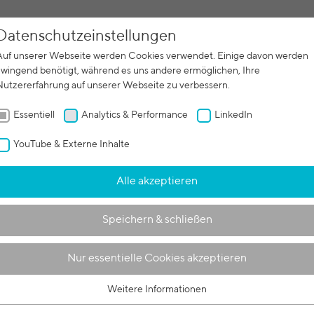
Datenschutzeinstellungen
ertigung
Auftragsfertigung
Maschinen
Service
Br
Auf unserer Webseite werden Cookies verwendet. Einige davon werden
zwingend benötigt, während es uns andere ermöglichen, Ihre
Nutzererfahrung auf unserer Webseite zu verbessern.
Essentiell
Analytics & Performance
LinkedIn
YouTube & Externe Inhalte
Alle akzeptieren
Speichern & schließen
Nur essentielle Cookies akzeptieren
ow-
Weitere Informationen
Essentiell