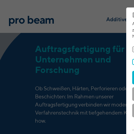
Additive F
Auftragsfertigung für
Unternehmen und
Forschung
Ob Schweißen, Härten, Perforieren oder
Beschichten: Im Rahmen unserer
Auftragsfertigung verbinden wir moderne
Verfahrenstechnik mit tiefgehendem Kn
how.