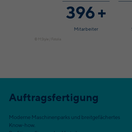
400
+
Mitarbeiter
© M.Style / Fotolia
Auftragsfertigung
Moderne Maschinenparks und breitgefächertes
Know-how.